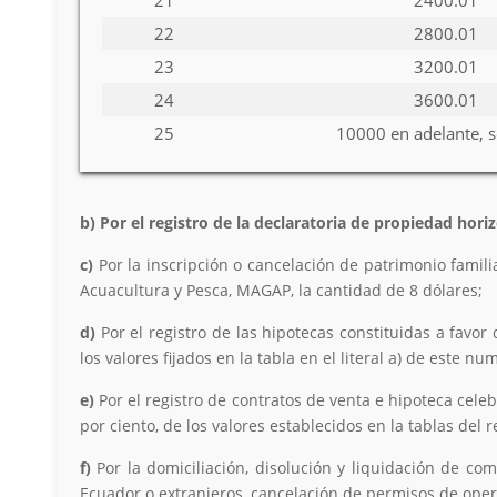
21
2400.01
22
2800.01
23
3200.01
24
3600.01
25
10000 en adelante, s
b) Por el registro de la declaratoria de propiedad hor
c)
Por la inscripción o cancelación de patrimonio famili
Acuacultura y Pesca, MAGAP, la cantidad de 8 dólares;
d)
Por el registro de las hipotecas constituidas a favor 
los valores fijados en la tabla en el literal a) de este nu
e)
Por el registro de contratos de venta e hipoteca celeb
por ciento, de los valores establecidos en la tablas del 
f)
Por la domiciliación, disolución y liquidación de co
Ecuador o extranjeros, cancelación de permisos de opera