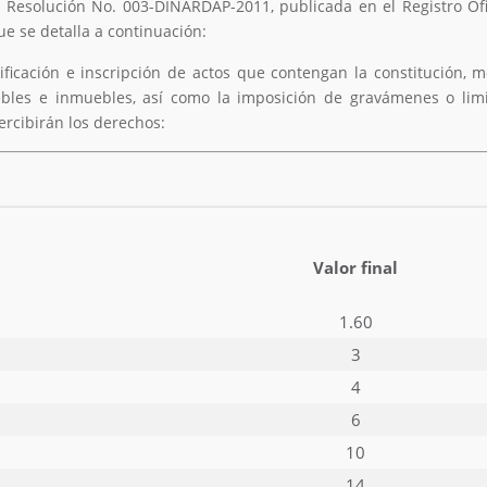
Resolución No. 003-DINARDAP-2011, publicada en el Registro Ofici
e se detalla a continuación:
lificación e inscripción de actos que contengan la constitución, m
les e inmuebles, así como la imposición de gravámenes o limit
ercibirán los derechos:
Valor final
1.60
3
4
6
10
14